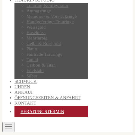
Trauring-Konfigurator
Antragsringe
Memoire- & Vorsteckringe
Handgefertigte Trauringe
Weissgold
Haselnuss
Mehrfarbig
Gelb- & Roségold
Platin
Fairtrade Trauringe
Tantal
Carbon & Titan
Edelstahl
Silber
SCHMUCK
UHREN
ANKAUF
ÖFFNUNGSZEITEN & ANFAHRT
KONTAKT
BERATUNGSTERMIN