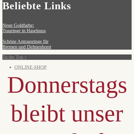
Beliebte Links
Neue Goldfarbe:
Trauringe in Haselnuss
Schöne Antragsringe für
Bremen und Delmenhorst
To the Top
↑
ONLINE-SHOP
Donnerstags
bleibt unser