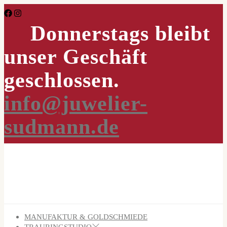
Skip
to
Donnerstags bleibt
the
content
unser Geschäft
geschlossen.
info@juwelier-
sudmann.de
MANUFAKTUR & GOLDSCHMIEDE
TRAURINGSTUDIO