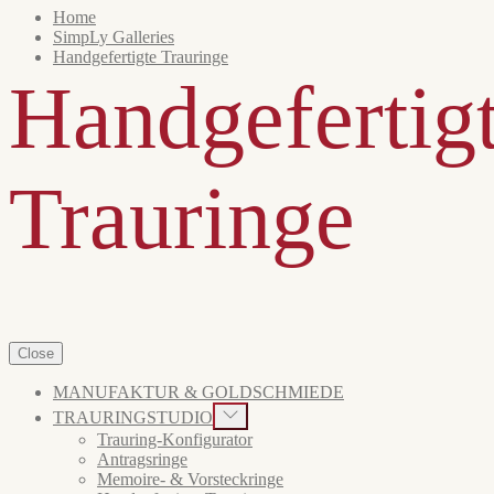
Home
SimpLy Galleries
Handgefertigte Trauringe
Handgefertig
Trauringe
Close
MANUFAKTUR & GOLDSCHMIEDE
Show
TRAURINGSTUDIO
sub
Trauring-Konfigurator
menu
Antragsringe
Memoire- & Vorsteckringe