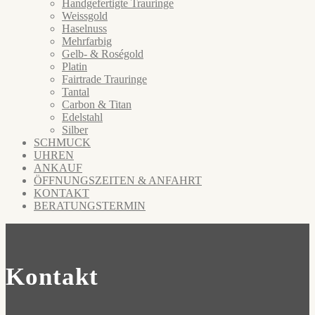
Handgefertigte Trauringe
Weissgold
Haselnuss
Mehrfarbig
Gelb- & Roségold
Platin
Fairtrade Trauringe
Tantal
Carbon & Titan
Edelstahl
Silber
SCHMUCK
UHREN
ANKAUF
ÖFFNUNGSZEITEN & ANFAHRT
KONTAKT
BERATUNGSTERMIN
Kontakt