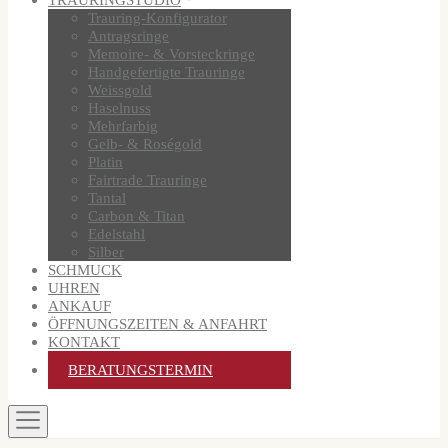
Trauring-Konfigurator
Antragsringe
Memoire- & Vorsteckringe
Handgefertigte Trauringe
Weissgold
Haselnuss
Mehrfarbig
Gelb- & Roségold
Platin
Fairtrade Trauringe
Tantal
Carbon & Titan
Edelstahl
Silber
SCHMUCK
UHREN
ANKAUF
ÖFFNUNGSZEITEN & ANFAHRT
KONTAKT
BERATUNGSTERMIN