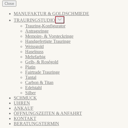
Close
MANUFAKTUR & GOLDSCHMIEDE
Show
TRAURINGSTUDIO
sub
Trauring-Konfigurator
menu
Antragsringe
Memoire- & Vorsteckringe
Handgefertigte Trauringe
Weissgold
Haselnuss
Mehrfarbig
Gelb- & Roségold
Platin
Fairtrade Trauringe
Tantal
Carbon & Titan
Edelstahl
Silber
SCHMUCK
UHREN
ANKAUF
ÖFFNUNGSZEITEN & ANFAHRT
KONTAKT
BERATUNGSTERMIN