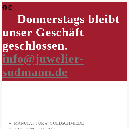
Skip
to
Donnerstags bleibt
the
content
unser Geschäft
geschlossen.
info@juwelier-
sudmann.de
MANUFAKTUR & GOLDSCHMIEDE
TRAURINGSTUDIO