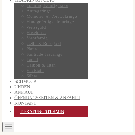
Trauring-Konfigurator
Antragsringe
Memoire- & Vorsteckringe
Handgefertigte Trauringe
Weissgold
Haselnuss
Mehrfarbig
Gelb- & Roségold
Platin
Fairtrade Trauringe
Tantal
Carbon & Titan
Edelstahl
Silber
SCHMUCK
UHREN
ANKAUF
ÖFFNUNGSZEITEN & ANFAHRT
KONTAKT
BERATUNGSTERMIN