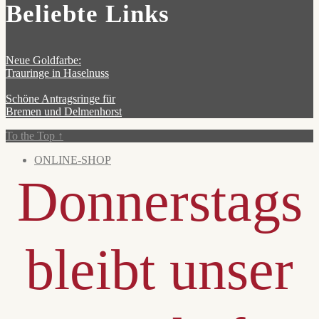
Beliebte Links
Neue Goldfarbe:
Trauringe in Haselnuss
Schöne Antragsringe für
Bremen und Delmenhorst
To the Top
↑
ONLINE-SHOP
Donnerstags
bleibt unser