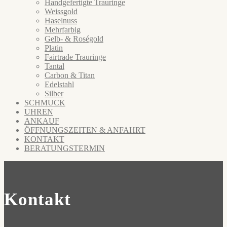
Handgefertigte Trauringe
Weissgold
Haselnuss
Mehrfarbig
Gelb- & Roségold
Platin
Fairtrade Trauringe
Tantal
Carbon & Titan
Edelstahl
Silber
SCHMUCK
UHREN
ANKAUF
ÖFFNUNGSZEITEN & ANFAHRT
KONTAKT
BERATUNGSTERMIN
Kontakt