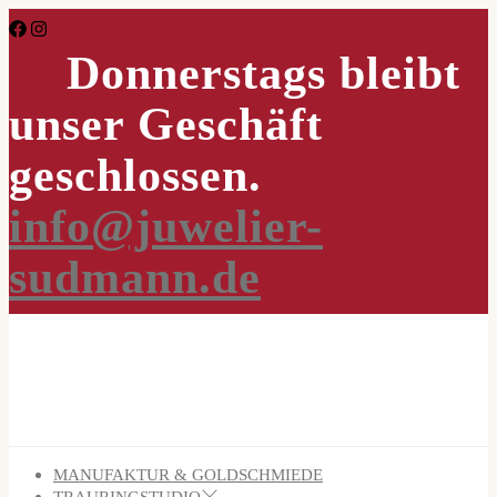
Skip
to
Donnerstags bleibt
the
content
unser Geschäft
geschlossen.
info@juwelier-
sudmann.de
MANUFAKTUR & GOLDSCHMIEDE
TRAURINGSTUDIO