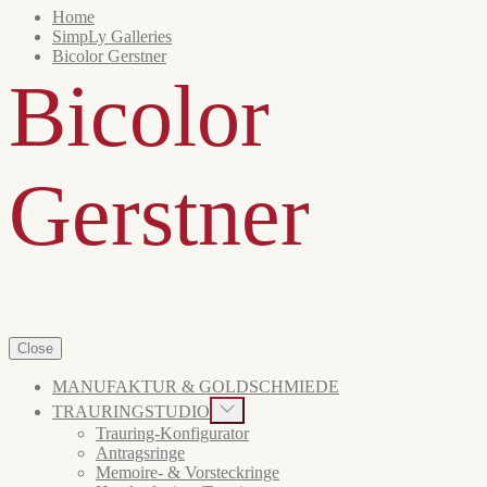
Home
SimpLy Galleries
Bicolor Gerstner
Bicolor
Gerstner
Close
MANUFAKTUR & GOLDSCHMIEDE
Show
TRAURINGSTUDIO
sub
Trauring-Konfigurator
menu
Antragsringe
Memoire- & Vorsteckringe