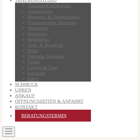
Trauring-Konfigurator
Antragsringe
Memoire- & Vorsteckringe
Handgefertigte Trauringe
Weissgold
Haselnuss
Mehrfarbig
Gelb- & Roségold
Platin
Fairtrade Trauringe
Tantal
Carbon & Titan
Edelstahl
Silber
SCHMUCK
UHREN
ANKAUF
ÖFFNUNGSZEITEN & ANFAHRT
KONTAKT
BERATUNGSTERMIN