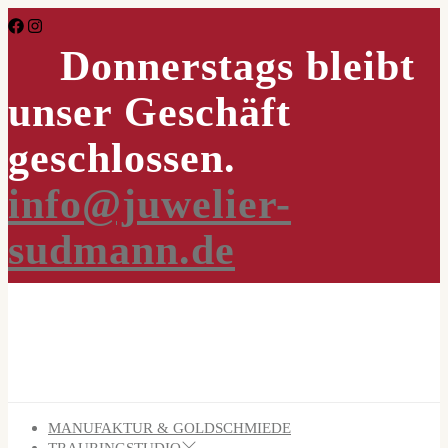
Skip
to
Donnerstags bleibt
the
content
unser Geschäft
geschlossen.
info@juwelier-
sudmann.de
MANUFAKTUR & GOLDSCHMIEDE
TRAURINGSTUDIO