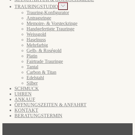
Show
TRAURINGSTUDIO
sub
Trauring-Konfigurator
menu
Antragsringe
Memoire- & Vorsteckringe
Handgefertigte Trauringe
Weissgold
Haselnuss
Mehrfarbig
Gelb- & Roségold
Platin
Fairtrade Trauringe
Tantal
Carbon & Titan
Edelstahl
Silber
SCHMUCK
UHREN
ANKAUF
ÖFFNUNGSZEITEN & ANFAHRT
KONTAKT
BERATUNGSTERMIN