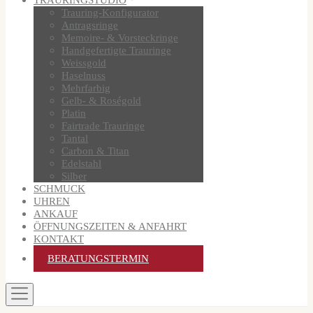
Trauring-Konfigurator
Antragsringe
Memoire- & Vorsteckringe
Handgefertigte Trauringe
Weissgold
Haselnuss
Mehrfarbig
Gelb- & Roségold
Platin
Fairtrade Trauringe
Tantal
Carbon & Titan
Edelstahl
Silber
SCHMUCK
UHREN
ANKAUF
ÖFFNUNGSZEITEN & ANFAHRT
KONTAKT
BERATUNGSTERMIN