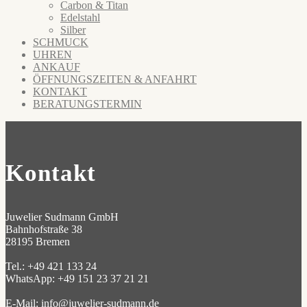
Carbon & Titan
Edelstahl
Silber
SCHMUCK
UHREN
ANKAUF
ÖFFNUNGSZEITEN & ANFAHRT
KONTAKT
BERATUNGSTERMIN
Kontakt
Juwelier Sudmann GmbH
Bahnhofstraße 38
28195 Bremen
Tel.: +49 421 133 24
WhatsApp: +49 151 23 37 21 21
E-Mail:
info@juwelier-sudmann.de