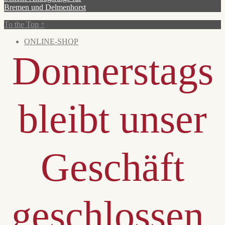
Bremen und Delmenhorst
To the Top
↑
ONLINE-SHOP
Donnerstags
bleibt unser
Geschäft
geschlossen.