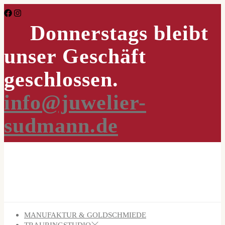
Skip
to
Donnerstags bleibt
the
content
unser Geschäft
geschlossen.
info@juwelier-
sudmann.de
MANUFAKTUR & GOLDSCHMIEDE
TRAURINGSTUDIO