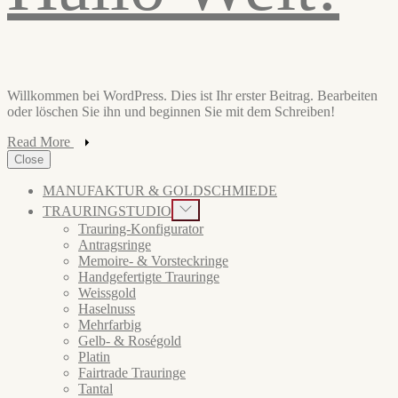
Willkommen bei WordPress. Dies ist Ihr erster Beitrag. Bearbeiten
oder löschen Sie ihn und beginnen Sie mit dem Schreiben!
Read More
Close
MANUFAKTUR & GOLDSCHMIEDE
Show
TRAURINGSTUDIO
sub
Trauring-Konfigurator
menu
Antragsringe
Memoire- & Vorsteckringe
Handgefertigte Trauringe
Weissgold
Haselnuss
Mehrfarbig
Gelb- & Roségold
Platin
Fairtrade Trauringe
Tantal